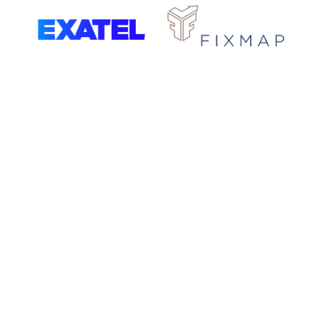
REGULAMIN
O NAS
REKLAMA
SERWISU
POLITYKA
KONTAKT
PRYWATNOŚCI