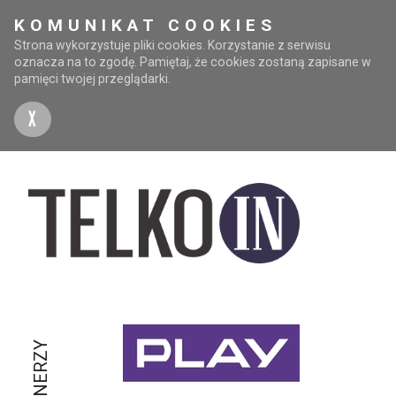
KOMUNIKAT COOKIES
Strona wykorzystuje pliki cookies. Korzystanie z serwisu
oznacza na to zgodę. Pamiętaj, że cookies zostaną zapisane w
pamięci twojej przeglądarki.
X
PARTNERZY