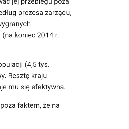
ać jej przebiegu poza
edług prezesa zarządu,
wygranych
 (na koniec 2014 r.
pulacji (4,5 tys.
wy. Resztę kraju
je mu się efektywna.
 poza faktem, że na