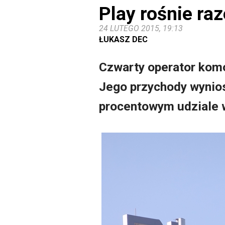
Play rośnie ra
24 LUTEGO 2015, 19:13
ŁUKASZ DEC
Czwarty operator komó
Jego przychody wyniosł
procentowym udziale 