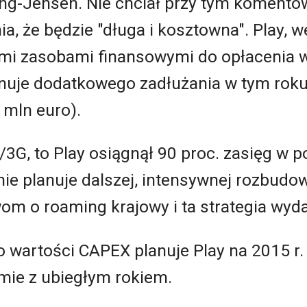
ng-Jensen. Nie chciał przy tym komentow
, że będzie "długa i kosztowna". Play, w
mi zasobami finansowymi do opłacenia 
lanuje dodatkowego zadłużania w tym roku
 mln euro).
/3G, to Play osiągnął 90 proc. zasięg w po
 nie planuje dalszej, intensywnej rozbudo
om o roaming krajowy i ta strategia wyda
o wartości CAPEX planuje Play na 2015 r.
ie z ubiegłym rokiem.