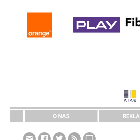
O NAS
REKL