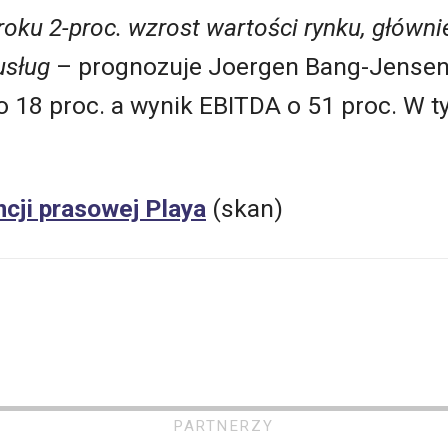
oku 2-proc. wzrost wartości rynku, główni
usług
– prognozuje Joergen Bang-Jensen
o 18 proc. a wynik EBITDA o 51 proc. W 
ncji prasowej Playa
(skan)
PARTNERZY