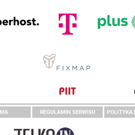
AMA
REGULAMIN SERWISU
POLITYKA