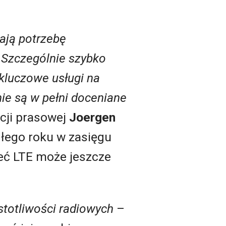
ają potrzebę
. Szczególnie szybko
kluczowe usługi na
ie są w pełni doceniane
cji prasowej
Joergen
głego roku w zasięgu
ieć LTE może jeszcze
stotliwości radiowych
–