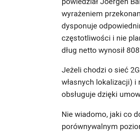
powiedział Joergen Ba
wyrażeniem przekonania
dysponuje odpowiedni
częstotliwości i nie p
dług netto wynosił 808
Jeżeli chodzi o sieć 2G
własnych lokalizacji) i
obsługuje dzięki umow
Nie wiadomo, jaki co d
porównywalnym poziom