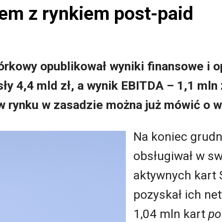
zem z rynkiem post-paid
rkowy opublikował wyniki finansowe i op
y 4,4 mld zł, a wynik EBITDA – 1,1 mln z
w rynku w zasadzie można już mówić o w
Na koniec grudn
obsługiwał w swo
aktywnych kart 
pozyskał ich ne
1,04 mln kart
po