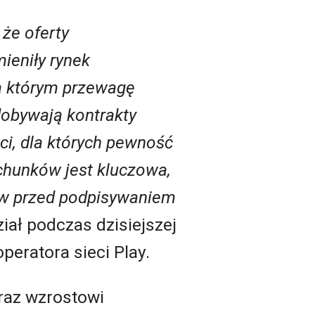
 że oferty
ieniły rynek
 którym przewagę
dobywają kontrakty
ci, dla których pewność
chunków jest kluczowa,
aw przed podpisywaniem
ział podczas dzisiejszej
operatora sieci Play.
oraz wzrostowi