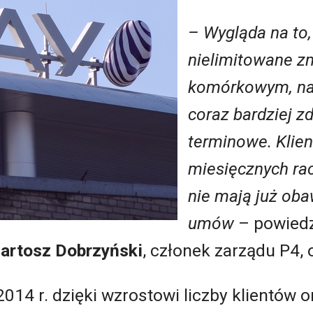
– Wygląda na to,
nielimitowane zm
komórkowym, na
coraz bardziej z
terminowe. Klien
miesięcznych ra
nie mają już ob
umów
–­ powied
artosz Dobrzyński
, członek zarządu P4, 
2014 r. dzięki wzrostowi liczby klientów 