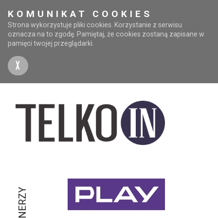
KOMUNIKAT COOKIES
Strona wykorzystuje pliki cookies. Korzystanie z serwisu
oznacza na to zgodę. Pamiętaj, że cookies zostaną zapisane w
pamięci twojej przeglądarki.
X
PARTNERZY