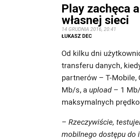
Play zachęca 
własnej sieci
14 GRUDNIA 2016, 20:41
ŁUKASZ DEC
Od kilku dni użytkowni
transferu danych, kied
partnerów – T-Mobile,
Mb/s, a
upload
– 1 Mb/s
maksymalnych prędkoś
– Rzeczywiście, testuj
mobilnego dostępu do i