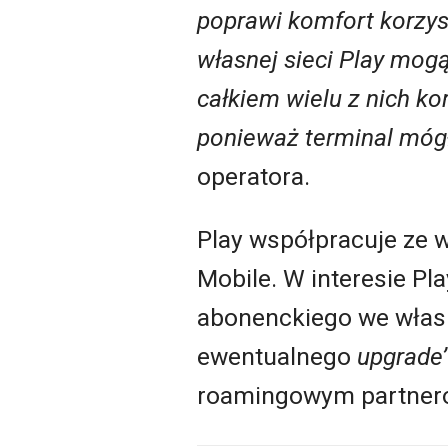
poprawi komfort korzys
własnej sieci Play mog
całkiem wielu z nich ko
ponieważ terminal mógł
operatora.
Play współpracuje ze 
Mobile. W interesie P
abonenckiego we własne
ewentualnego
upgrade
roamingowym partner