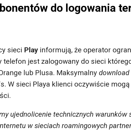
abonentów do logowania te
cy sieci
Play
informują, że operator ogra
y telefon jest zalogowany do sieci któr
 Orange lub Plusa. Maksymalny
download
. W sieci Playa klienci oczywiście mogą
ci.
emy ujednolicenie technicznych warunków 
nternetu w sieciach roamingowych partner