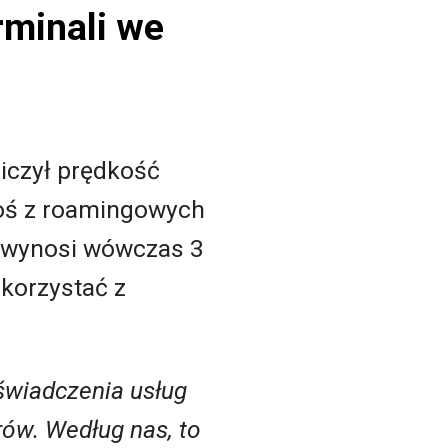
rminali we
niczył prędkość
egoś z roamingowych
wynosi wówczas 3
 korzystać z
świadczenia usług
ów. Według nas, to