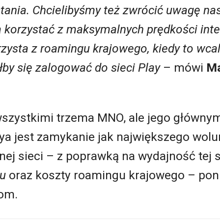
tania. Chcielibyśmy też zwrócić uwagę nas
ą korzystać z maksymalnych prędkości in
rzysta z roamingu krajowego, kiedy to wcal
by się zalogować do sieci Play
– mówi
Ma
wszystkimi trzema MNO, ale jego głównym
laya jest zamykanie jak największego wo
j sieci – z poprawką na wydajność tej si
’u
oraz koszty roamingu krajowego – poni
om.