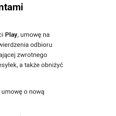
entami
ci
Play
, umowę na
wierdzenia odbioru
ającej zwrotnego
syłek, a także obniżyć
ły umowę o nową