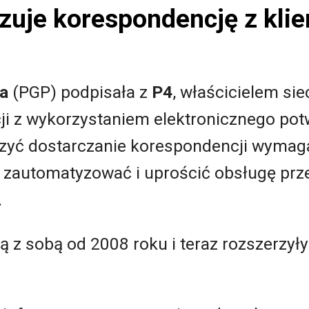
izuje korespondencję z kli
a
(PGP) podpisała z
P4
, właścicielem sie
i z wykorzystaniem elektronicznego pot
szyć dostarczanie korespondencji wymag
 zautomatyzować i uprościć obsługę prze
.
ją z sobą od 2008 roku i teraz rozszerzy