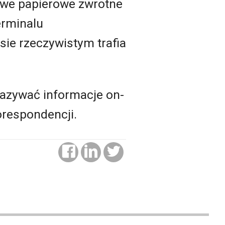
owe papierowe zwrotne
erminalu
sie rzeczywistym trafia
kazywać informacje on-
orespondencji.