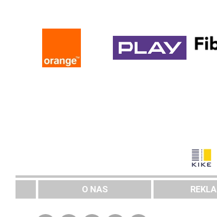
O NAS
REKL