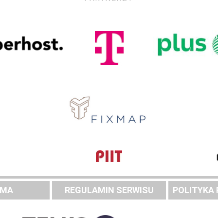
AMA
REGULAMIN SERWISU
POLITYKA