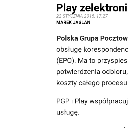
Play zelektron
22 STYCZNIA 2015, 17:27
MAREK JAŚLAN
Polska Grupa Pocztow
obsługę korespondencj
(EPO). Ma to przyspie
potwierdzenia odbioru,
koszty całego procesu
PGP i Play współpracu
usługę.