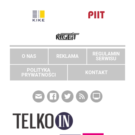
REGULAMIN
O NAS
REKLAMA
SERWISU
POLITYKA
KONTAKT
PRYWATNOŚCI