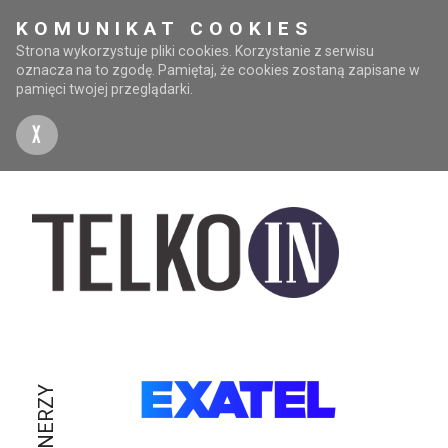
KOMUNIKAT COOKIES
Strona wykorzystuje pliki cookies. Korzystanie z serwisu
oznacza na to zgodę. Pamiętaj, że cookies zostaną zapisane w
pamięci twojej przeglądarki.
X
PARTNERZY