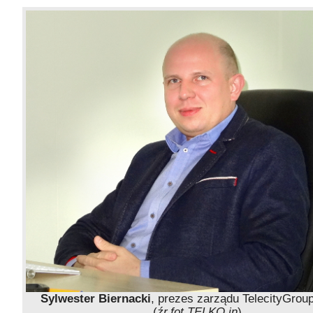
Sylwester Biernacki
, prezes zarządu TelecityGrou
(
źr.fot.TELKO.in
)