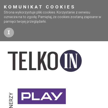
KOMUNIKAT COOKIES
Strona wykorzystuje pliki cookies. Korzystanie z serwisu
oznacza na to zgodę. Pamiętaj, że cookies zostaną zapisane w
pamięci twojej przeglądarki.
X
PARTNERZY