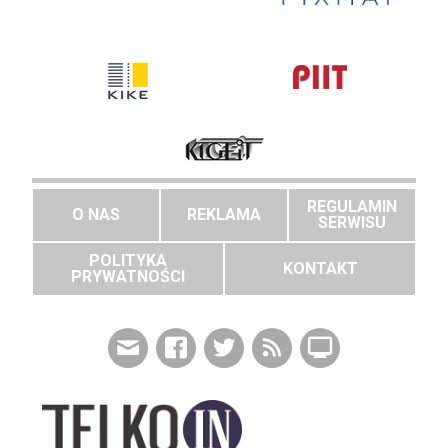
REGULAMIN
O NAS
REKLAMA
SERWISU
POLITYKA
KONTAKT
PRYWATNOŚCI