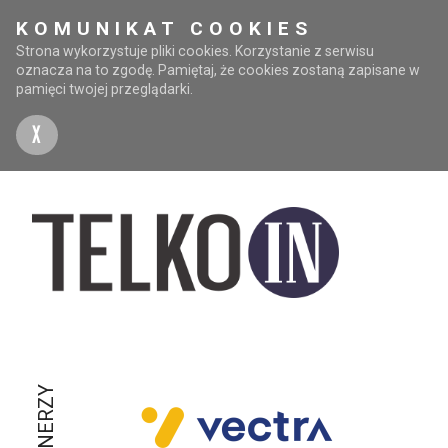
KOMUNIKAT COOKIES
Strona wykorzystuje pliki cookies. Korzystanie z serwisu
oznacza na to zgodę. Pamiętaj, że cookies zostaną zapisane w
pamięci twojej przeglądarki.
X
PARTNERZY