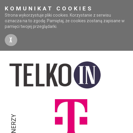
KOMUNIKAT COOKIES
Strona wykorzystuje pliki cookies. Korzystanie z serwisu
oznacza na to zgodę. Pamiętaj, że cookies zostaną zapisane w
pamięci twojej przeglądarki.
X
PARTNERZY