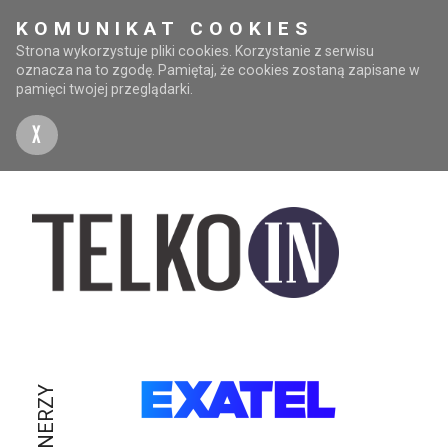
KOMUNIKAT COOKIES
Strona wykorzystuje pliki cookies. Korzystanie z serwisu
oznacza na to zgodę. Pamiętaj, że cookies zostaną zapisane w
pamięci twojej przeglądarki.
X
PARTNERZY