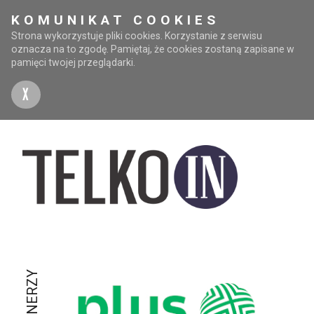
KOMUNIKAT COOKIES
Strona wykorzystuje pliki cookies. Korzystanie z serwisu
oznacza na to zgodę. Pamiętaj, że cookies zostaną zapisane w
pamięci twojej przeglądarki.
X
PARTNERZY