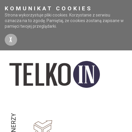
KOMUNIKAT COOKIES
Strona wykorzystuje pliki cookies. Korzystanie z serwisu
oznacza na to zgodę. Pamiętaj, że cookies zostaną zapisane w
pamięci twojej przeglądarki.
X
PARTNERZY