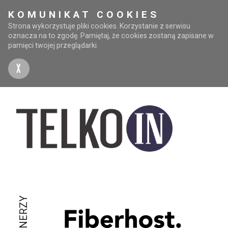
KOMUNIKAT COOKIES
Strona wykorzystuje pliki cookies. Korzystanie z serwisu
oznacza na to zgodę. Pamiętaj, że cookies zostaną zapisane w
pamięci twojej przeglądarki.
X
PARTNERZY