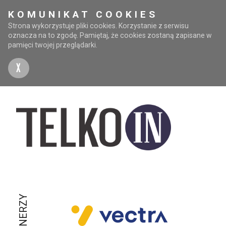
KOMUNIKAT COOKIES
Strona wykorzystuje pliki cookies. Korzystanie z serwisu
oznacza na to zgodę. Pamiętaj, że cookies zostaną zapisane w
pamięci twojej przeglądarki.
X
PARTNERZY