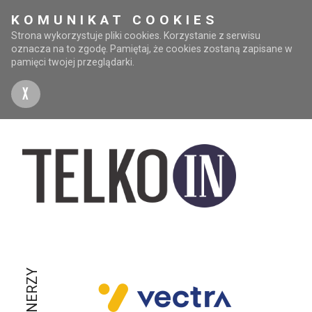
KOMUNIKAT COOKIES
Strona wykorzystuje pliki cookies. Korzystanie z serwisu
oznacza na to zgodę. Pamiętaj, że cookies zostaną zapisane w
pamięci twojej przeglądarki.
X
PARTNERZY