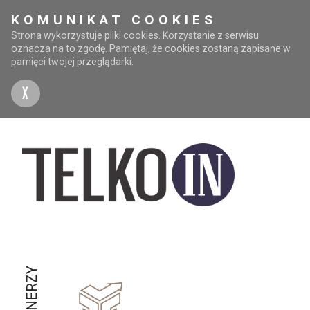
KOMUNIKAT COOKIES
Strona wykorzystuje pliki cookies. Korzystanie z serwisu
oznacza na to zgodę. Pamiętaj, że cookies zostaną zapisane w
pamięci twojej przeglądarki.
X
PARTNERZY