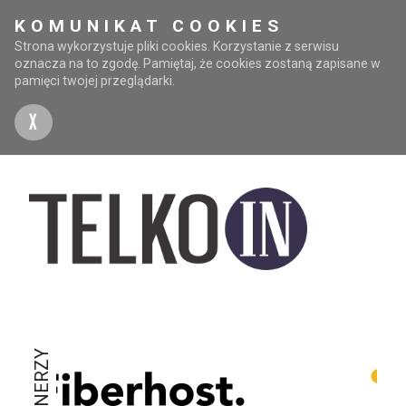
KOMUNIKAT COOKIES
Strona wykorzystuje pliki cookies. Korzystanie z serwisu
oznacza na to zgodę. Pamiętaj, że cookies zostaną zapisane w
pamięci twojej przeglądarki.
X
PARTNERZY