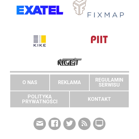
REGULAMIN
O NAS
REKLAMA
SERWISU
POLITYKA
KONTAKT
PRYWATNOŚCI