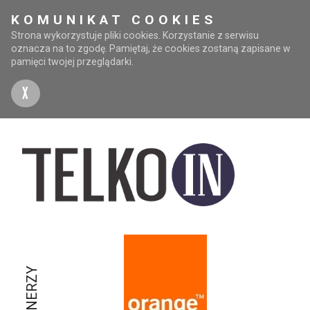
KOMUNIKAT COOKIES
Strona wykorzystuje pliki cookies. Korzystanie z serwisu
oznacza na to zgodę. Pamiętaj, że cookies zostaną zapisane w
pamięci twojej przeglądarki.
X
PARTNERZY