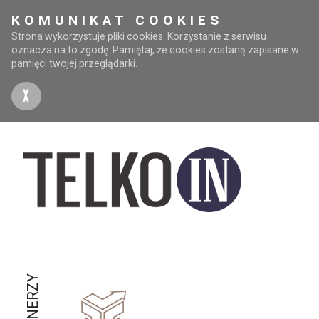
KOMUNIKAT COOKIES
Strona wykorzystuje pliki cookies. Korzystanie z serwisu
oznacza na to zgodę. Pamiętaj, że cookies zostaną zapisane w
pamięci twojej przeglądarki.
X
PARTNERZY