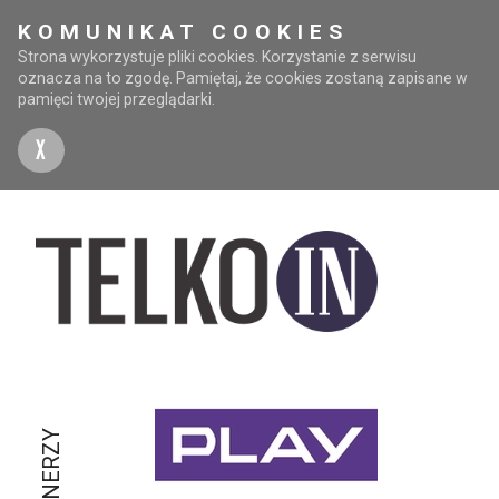
KOMUNIKAT COOKIES
Strona wykorzystuje pliki cookies. Korzystanie z serwisu
oznacza na to zgodę. Pamiętaj, że cookies zostaną zapisane w
pamięci twojej przeglądarki.
X
PARTNERZY