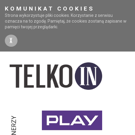
KOMUNIKAT COOKIES
Strona wykorzystuje pliki cookies. Korzystanie z serwisu
oznacza na to zgodę. Pamiętaj, że cookies zostaną zapisane w
pamięci twojej przeglądarki.
X
PARTNERZY