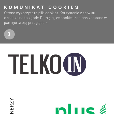
KOMUNIKAT COOKIES
Strona wykorzystuje pliki cookies. Korzystanie z serwisu
oznacza na to zgodę. Pamiętaj, że cookies zostaną zapisane w
pamięci twojej przeglądarki.
X
PARTNERZY