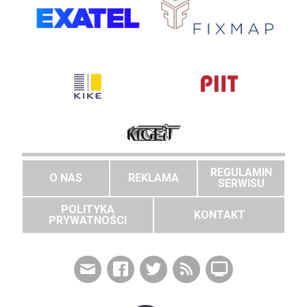
REGULAMIN
O NAS
REKLAMA
SERWISU
POLITYKA
KONTAKT
PRYWATNOŚCI