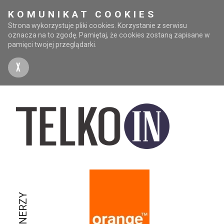
KOMUNIKAT COOKIES
Strona wykorzystuje pliki cookies. Korzystanie z serwisu
oznacza na to zgodę. Pamiętaj, że cookies zostaną zapisane w
pamięci twojej przeglądarki.
X
PARTNERZY