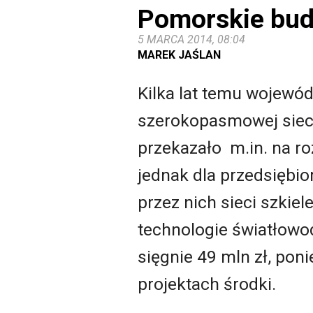
Pomorskie bud
5 MARCA 2014, 08:04
MAREK JAŚLAN
Kilka lat temu wojewó
szerokopasmowej sieci
przekazało m.in. na r
jednak dla przedsięb
przez nich sieci szkie
technologie światłowo
sięgnie 49 mln zł, po
projektach środki.