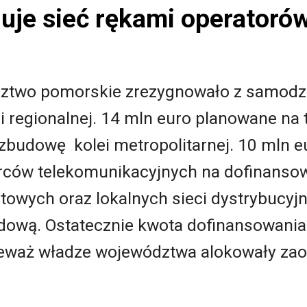
uje sieć rękami operatoró
dztwo pomorskie zrezygnowało z samodz
 regionalnej. 14 mln euro planowane na 
ozbudowę kolei metropolitarnej. 10 mln 
iorców telekomunikacyjnych na dofinans
letowych oraz lokalnych sieci dystrybucy
dową. Ostatecznie kwota dofinansowania 
nieważ władze województwa alokowały z