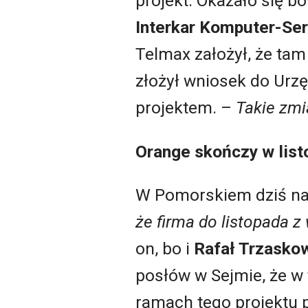
projekt. Okazało się 
Interkar Komputer-Ser
Telmax założył, że tam
złożył wniosek do Urz
projektem. –
Takie zm
Orange skończy w list
W Pomorskiem dziś naj
że firma do listopada z
on, bo i
Rafał Trzasko
posłów w Sejmie, że w
ramach tego projektu 