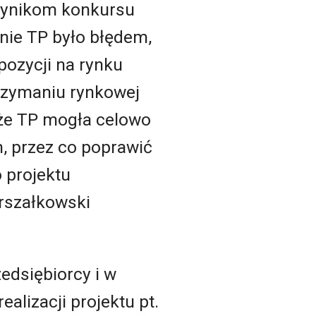
 wynikom konkursu
ie TP było błędem,
pozycji na rynku
rzymaniu rynkowej
, że TP mogła celowo
, przez co poprawić
 projektu
rszałkowski
edsiębiorcy i w
alizacji projektu pt.