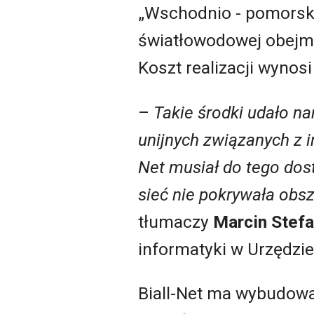
„Wschodnio - pomorsk
światłowodowej obejmuj
Koszt realizacji wynosi
–
Takie środki udało n
unijnych związanych z i
Net musiał do tego dos
sieć nie pokrywała obs
tłumaczy
Marcin Stefa
informatyki w Urzędz
Biall-Net ma wybudow