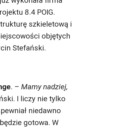
już wykonała firma
ojektu 8.4 POIG.
trukturę szkieletową i
miejscowości objętych
in Stefański.
nge
. –
Mamy nadziej,
i. I liczy nie tylko
 zapewniał niedawno
 będzie gotowa. W