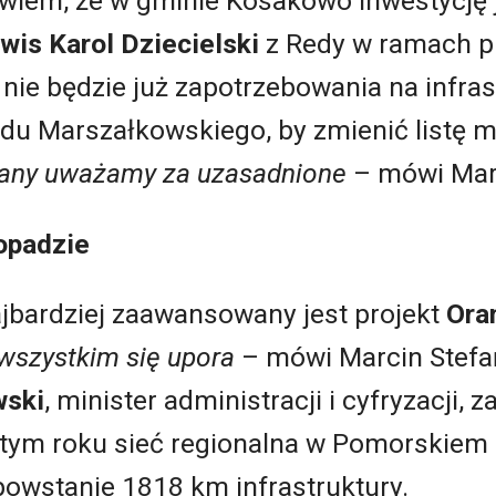
bowiem, że w gminie Kosakowo inwestycję 
wis Karol Dziecielski
z Redy w ramach pr
 nie będzie już zapotrzebowania na infras
ędu Marszałkowskiego, by zmienić listę 
iany uważamy za uzasadnione
– mówi Marc
opadzie
bardziej zaawansowany jest projekt
Ora
 wszystkim się upora
– mówi Marcin Stefańsk
wski
, minister administracji i cyfryzacji,
 tym roku sieć regionalna w Pomorskiem
powstanie 1818 km infrastruktury.