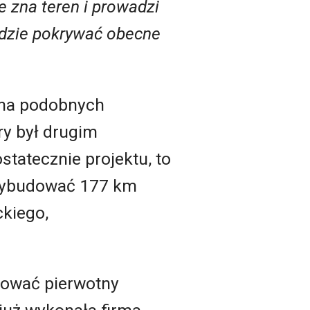
e zna teren i prowadzi
będzie pokrywać obecne
 na podobnych
óry był drugim
tatecznie projektu, to
 wybudować 177 km
kiego,
ikować pierwotny