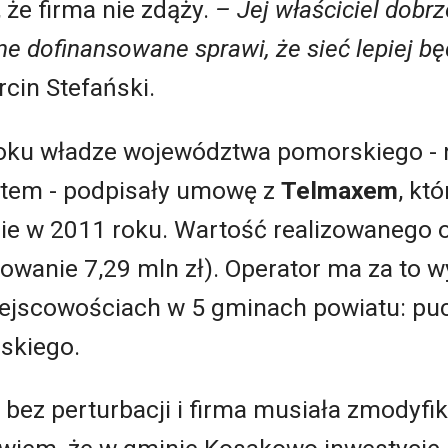
 że firma nie zdąży.
– Jej właściciel dobrz
jne dofinansowane sprawi, że sieć lepiej 
cin Stefański.
roku władze województwa pomorskiego -
Netem - podpisały umowę z
Telmaxem
, kt
e w 2011 roku. Wartość realizowanego os
sowanie 7,29 mln zł). Operator ma za to
ejscowościach w 5 gminach powiatu: puc
rskiego.
ę bez perturbacji i firma musiała zmodyf