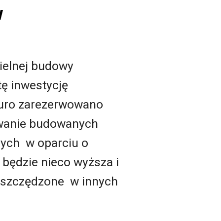
w
ielnej budowy
tę inwestycję
euro zarezerwowano
owanie budowanych
jnych w oparciu o
będzie nieco wyższa i
aoszczędzone w innych