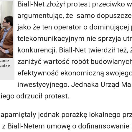
Biall-Net złożył protest przeciwko
argumentując, że samo dopuszczen
jako że ten operator o dominującej 
telekomunikacyjnym nie sprzyja ut
konkurencji. Biall-Net twierdził też
zaniżyć wartość robót budowlanych
anie
ładze
efektywność ekonomiczną swojego
inwestycyjnego. Jednaka Urząd Ma
go odrzucił protest.
pamiętały jednak porażkę lokalnego prz
 z Biall-Netem umowę o dofinansowanie re