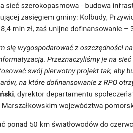
a sieć szerokopasmowa - budowa infrast
ącej zasięgiem gminy: Kolbudy, Przywidz
 8,4 mln zł, zaś unijne dofinansowanie – 3
am się wygospodarować z oszczędności na 
nformatyzacją. Przeznaczyliśmy je na sieć
tosować swój pierwotny projekt tak, aby 
zarów, na które dofinansowanie z RPO otr
ński
, dyrektor departamentu społeczeńs
ie Marszałkowskim województwa pomorsk
ać ponad 50 km światłowodów do czerwc