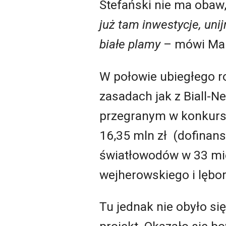
Stefański nie ma obaw,
już tam inwestycje, uni
białe plamy
– mówi Mar
W połowie ubiegłego 
zasadach jak z Biall-
przegranym w konkursi
16,35 mln zł (dofinan
światłowodów w 33 mi
wejherowskiego i lębo
Tu jednak nie obyło si