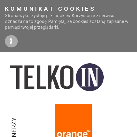
KOMUNIKAT COOKIES
Strona wykorzystuje pliki cookies. Korzystanie z serwisu
oznacza na to zgodę. Pamiętaj, że cookies zostaną zapisane w
pamięci twojej przeglądarki.
X
PARTNERZY