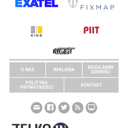
REGULAMIN
O NAS
REKLAMA
SERWISU
POLITYKA
KONTAKT
PRYWATNOŚCI