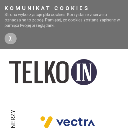
KOMUNIKAT COOKIES
Strona wykorzystuje pliki cookies. Korzystanie z serwisu
oznacza na to zgodę. Pamiętaj, że cookies zostaną zapisane w
pamięci twojej przeglądarki.
X
PARTNERZY