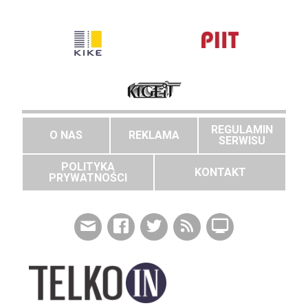
REGULAMIN
O NAS
REKLAMA
SERWISU
POLITYKA
KONTAKT
PRYWATNOŚCI