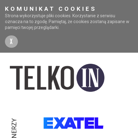
KOMUNIKAT COOKIES
Strona wykorzystuje pliki cookies. Korzystanie z serwisu
oznacza na to zgodę. Pamiętaj, że cookies zostaną zapisane w
pamięci twojej przeglądarki.
X
PARTNERZY