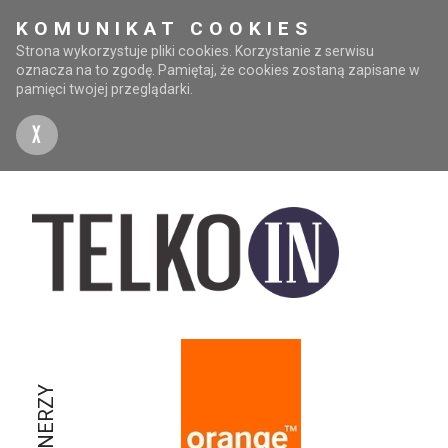
KOMUNIKAT COOKIES
Strona wykorzystuje pliki cookies. Korzystanie z serwisu
oznacza na to zgodę. Pamiętaj, że cookies zostaną zapisane w
pamięci twojej przeglądarki.
X
PARTNERZY