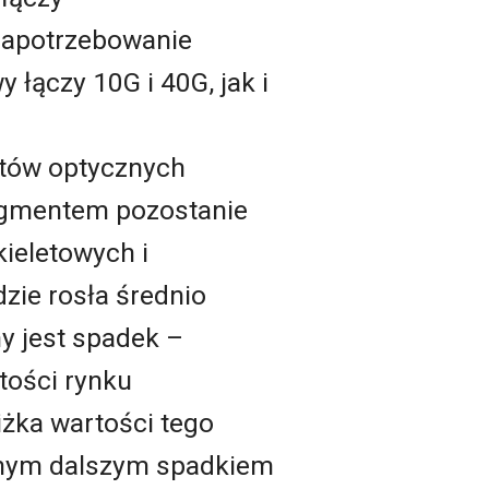
 zapotrzebowanie
ączy 10G i 40G, jak i
ntów optycznych
segmentem pozostanie
ieletowych i
zie rosła średnio
ny jest spadek –
tości rynku
żka wartości tego
anym dalszym spadkiem