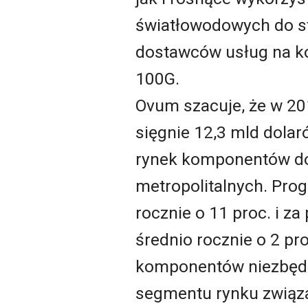
światłowodowych do st
dostawców usług na ko
100G.
Ovum szacuje, że w 2
sięgnie 12,3 mld dola
rynek komponentów do 
metropolitalnych. Prog
rocznie o 11 proc. i za
średnio rocznie o 2 pr
komponentów niezbędn
segmentu rynku związ