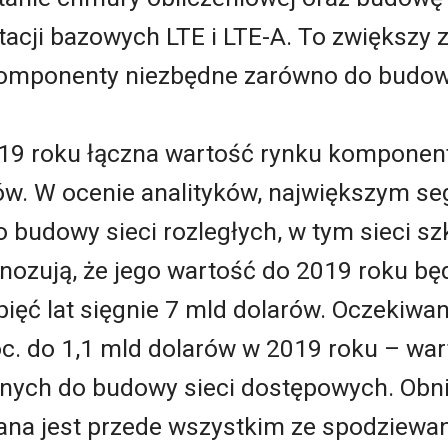
acji bazowych LTE i LTE-A. To zwiększy
mponenty niezbędne zarówno do budowy ł
019 roku łączna wartość rynku kompone
rów. W ocenie analityków, największym 
budowy sieci rozległych, w tym sieci szk
nozują, że jego wartość do 2019 roku będ
 pięć lat sięgnie 7 mld dolarów. Oczekiwa
oc. do 1,1 mld dolarów w 2019 roku – war
ych do budowy sieci dostępowych. Obni
ana jest przede wszystkim ze spodziew