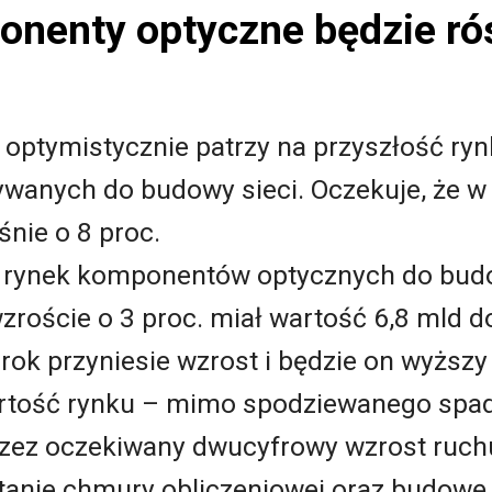
onenty optyczne będzie ró
optymistycznie patrzy na przyszłość r
wanych do budowy sieci. Oczekuje, że w
nie o 8 proc.
 rynek komponentów optycznych do budo
roście o 3 proc. miał wartość 6,8 mld d
 rok przyniesie wzrost i będzie on wyższy
artość rynku – mimo spodziewanego spa
zez oczekiwany dwucyfrowy wzrost ruchu 
stanie chmury obliczeniowej oraz budowę