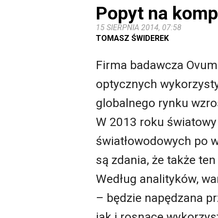
Popyt na komp
15 SIERPNIA 2014, 07:58
TOMASZ ŚWIDEREK
Firma badawcza Ovum 
optycznych wykorzysty
globalnego rynku wzroś
W 2013 roku światowy
światłowodowych po wz
są zdania, że także ten
Według analityków, w
– będzie napędzana pr
jak i rosnące wykorzy