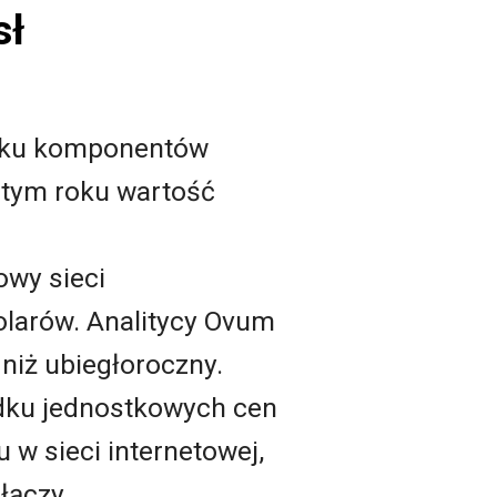
sł
ynku komponentów
 tym roku wartość
wy sieci
olarów. Analitycy Ovum
 niż ubiegłoroczny.
dku jednostkowych cen
w sieci internetowej,
 łączy