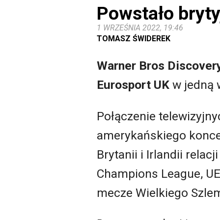
Powstało bryty
1 WRZEŚNIA 2022, 19:46
TOMASZ ŚWIDEREK
Warner Bros Discover
Eurosport UK
w jedną 
Połączenie telewizyjny
amerykańskiego koncer
Brytanii i Irlandii rela
Champions League, UEF
mecze Wielkiego Szle