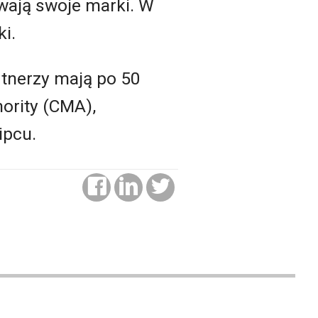
owają swoje marki. W
i.
rtnerzy mają po 50
ority (CMA),
ipcu.