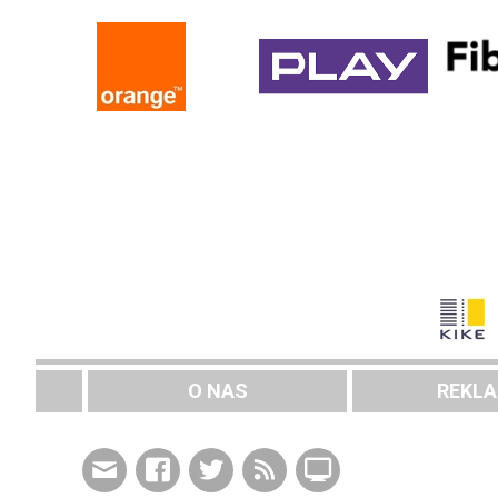
O NAS
REKL