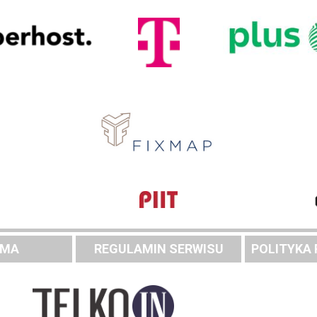
AMA
REGULAMIN SERWISU
POLITYKA