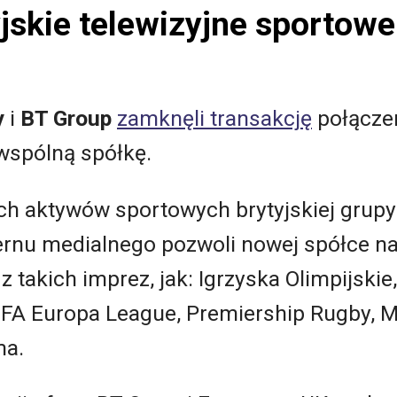
jskie telewizyjne sportowe 
y
i
BT Group
zamknęli transakcję
połącze
wspólną spółkę.
ch aktywów sportowych brytyjskiej grupy
nu medialnego pozwoli nowej spółce na 
cji z takich imprez, jak: Igrzyska Olimpijs
A Europa League, Premiership Rugby, M
ma.