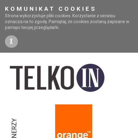
KOMUNIKAT COOKIES
Strona wykorzystuje pliki cookies. Korzystanie z serwisu
oznacza na to zgodę. Pamiętaj, że cookies zostaną zapisane w
pamięci twojej przeglądarki.
X
PARTNERZY