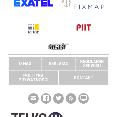
REGULAMIN
O NAS
REKLAMA
SERWISU
POLITYKA
KONTAKT
PRYWATNOŚCI