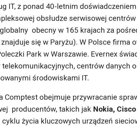
g IT, z ponad 40-letnim doświadczeniem
mpleksowej obsłudze serwisowej centrów
 globalny obecny w 165 krajach za pośre
 znajduje się w Paryżu). W Polsce firma 
oleczki Park w Warszawie. Evernex świad
 telekomunikacyjnych, centrów danych o
dowanymi środowiskami IT.
ja Comptest obejmuje przywracanie spra
wej producentów, takich jak
Nokia, Cisco
 cyklu życia kluczowych urządzeń sieci