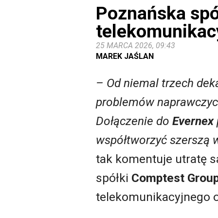
Poznańska spół
telekomunikacy
25 MARCA 2026, 09:43
MAREK JAŚLAN
– Od niemal trzech dek
problemów naprawczych
D
ołączenie do
Evernex
współtworzyć szerszą w
tak komentuje utratę 
spółki
Comptest Grou
telekomunikacyjnego 