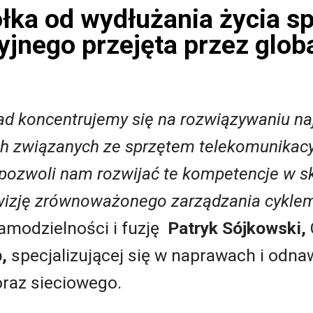
ka od wydłużania życia sp
jnego przejęta przez glob
ad koncentrujemy się na rozwiązywaniu na
 związanych ze sprzętem telekomunikacy
pozwoli nam rozwijać te kompetencje w ska
izję zrównoważonego zarządzania cyklem 
samodzielności i fuzję
Patryk Sójkowski,
p,
specjalizującej się w naprawach i odna
oraz sieciowego.