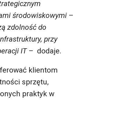
strategicznym
ogami środowiskowymi
–
zą zdolność do
frastruktury, przy
eracji IT
– dodaje.
 oferować klientom
ności sprzętu,
żonych praktyk w