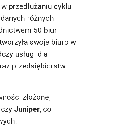
 w przedłużaniu cyklu
 danych różnych
dnictwem 50 biur
otworzyła swoje biuro w
czy usługi dla
raz przedsiębiorstw
wności złożonej
czy
Juniper
, co
owych.