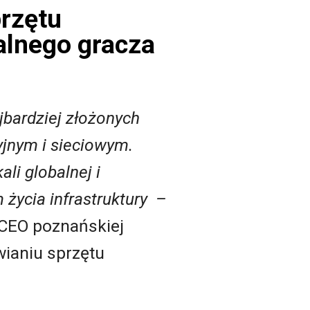
rzętu
alnego gracza
jbardziej złożonych
jnym i sieciowym.
li globalnej i
życia infrastruktury
–
CEO poznańskiej
wianiu sprzętu