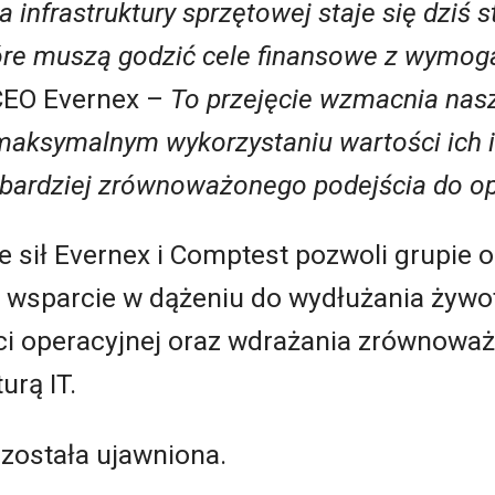
a infrastruktury sprzętowej staje się dziś 
które muszą godzić cele finansowe z wym
 CEO Evernex –
To przejęcie wzmacnia nas
maksymalnym wykorzystaniu wartości ich in
bardziej zrównoważonego podejścia do op
ie sił Evernex i Comptest pozwoli grupie
e wsparcie w dążeniu do wydłużania żywot
i operacyjnej oraz wdrażania zrównowa
urą IT.
 została ujawniona.