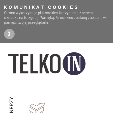
KOMUNIKAT COOKIES
Strona wykorzystuje pliki cookies. Korzystanie z serwisu
oznacza na to zgodę. Pamiętaj, że cookies zostaną zapisane w
pamięci twojej przeglądarki.
X
PARTNERZY