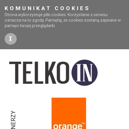
KOMUNIKAT COOKIES
Strona wykorzystuje pliki cookies. Korzystanie z serwisu
oznacza na to zgodę. Pamiętaj, że cookies zostaną zapisane w
pamięci twojej przeglądarki.
X
PARTNERZY