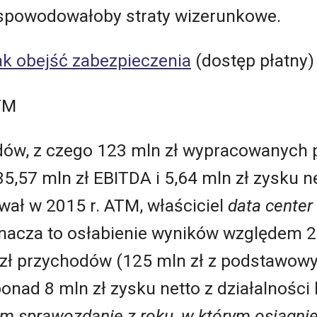
z spowodowałoby straty wizerunkowe.
jak obejść zabezpieczenia
(dostęp płatny)
TM
dów, z czego 123 mln zł wypracowanych 
,57 mln zł EBITDA i 5,64 mln zł zysku ne
ał w 2015 r. ATM, właściciel
data center
cza to osłabienie wyników względem 201
zł przychodów (125 mln zł z podstawowy
ponad 8 mln zł zysku netto z działalnośc
m sprawozdanie z roku, w którym osiągnięt