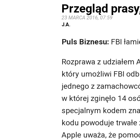
Przegląd prasy
23 MARCA 2016, 07:59
J.A.
Puls Biznesu:
FBI łami
Rozprawa z udziałem A
który umożliwi FBI od
jednego z zamachowców
w której zginęło 14 os
specjalnym kodem znan
kodu powoduje trwałe z
Apple uważa, że pomoc