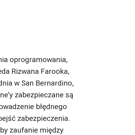
enia oprogramowania,
eda Rizwana Farooka,
nia w San Bernardino,
one’y zabezpieczane są
rowadzenie błędnego
bejść zabezpieczenia.
by zaufanie między