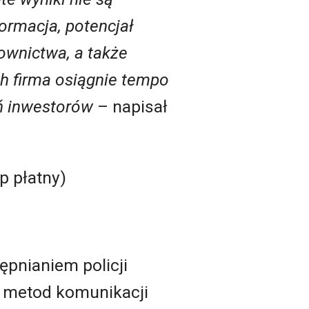
ormacja, potencjał
ownictwa, a także
ch firma osiągnie tempo
ń inwestorów
– napisał
p płatny)
ępnianiem policji
h metod komunikacji