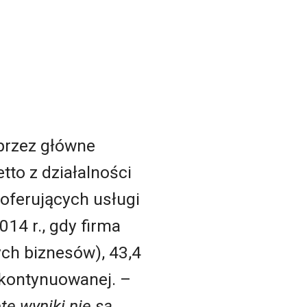
przez główne
tto z działalności
oferujących usługi
4 r., gdy firma
ch biznesów), 43,4
i kontynuowanej. –
e wyniki nie są