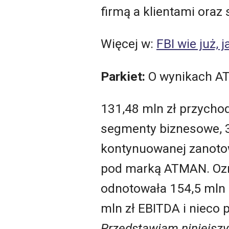
firmą a klientami ora
Więcej w:
FBI wie już, 
Parkiet:
O wynikach A
131,48 mln zł przycho
segmenty biznesowe, 35
kontynuowanej zanotow
pod marką ATMAN. Ozna
odnotowała 154,5 mln 
mln zł EBITDA i nieco 
Przedstawiam niniejszy