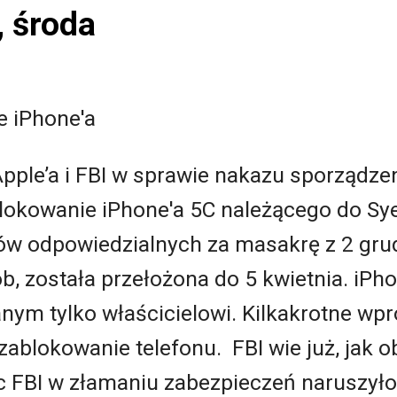
, środa
e iPhone'a
pple’a i FBI w sprawie nakazu sporządz
blokowanie iPhone'a 5C należącego do Sy
 odpowiedzialnych za masakrę z 2 grud
ób, została przełożona do 5 kwietnia. iPh
ym tylko właścicielowi. Kilkakrotne wp
ablokowanie telefonu. FBI wie już, jak o
 FBI w złamaniu zabezpieczeń naruszyło