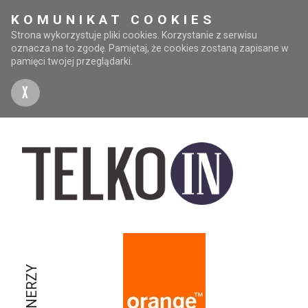
KOMUNIKAT COOKIES
Strona wykorzystuje pliki cookies. Korzystanie z serwisu
oznacza na to zgodę. Pamiętaj, że cookies zostaną zapisane w
pamięci twojej przeglądarki.
X
PARTNERZY