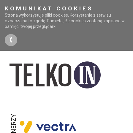
KOMUNIKAT COOKIES
Strona wykorzystuje pliki cookies. Korzystanie z serwisu
oznacza na to zgodę. Pamiętaj, że cookies zostaną zapisane w
pamięci twojej przeglądarki.
X
PARTNERZY