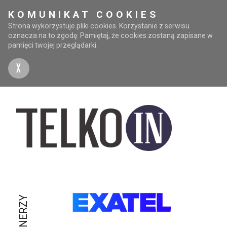
KOMUNIKAT COOKIES
Strona wykorzystuje pliki cookies. Korzystanie z serwisu
oznacza na to zgodę. Pamiętaj, że cookies zostaną zapisane w
pamięci twojej przeglądarki.
X
PARTNERZY