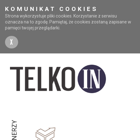
KOMUNIKAT COOKIES
Strona wykorzystuje pliki cookies. Korzystanie z serwisu
oznacza na to zgodę. Pamiętaj, że cookies zostaną zapisane w
pamięci twojej przeglądarki.
X
PARTNERZY