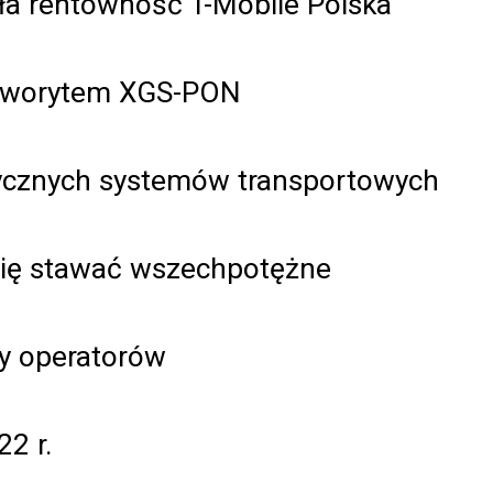
ła rentowność T-Mobile Polska
faworytem XGS-PON
ptycznych systemów transportowych
się stawać wszechpotężne
y operatorów
2 r.