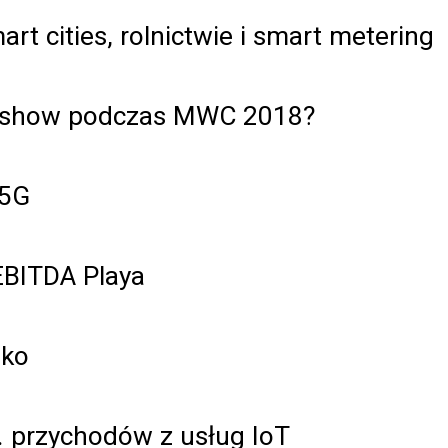
t cities, rolnictwie i smart metering
5G show podczas MWC 2018?
 5G
EBITDA Playa
lko
. przychodów z usług IoT