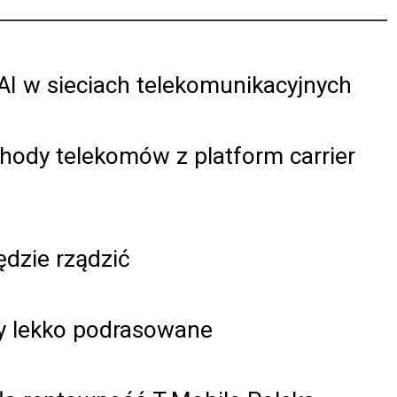
AI w sieciach telekomunikacyjnych
chody telekomów z platform carrier
ędzie rządzić
sy lekko podrasowane