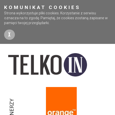
KOMUNIKAT COOKIES
Strona wykorzystuje pliki cookies. Korzystanie z serwisu
oznacza na to zgodę. Pamiętaj, że cookies zostaną zapisane w
pamięci twojej przeglądarki.
X
PARTNERZY