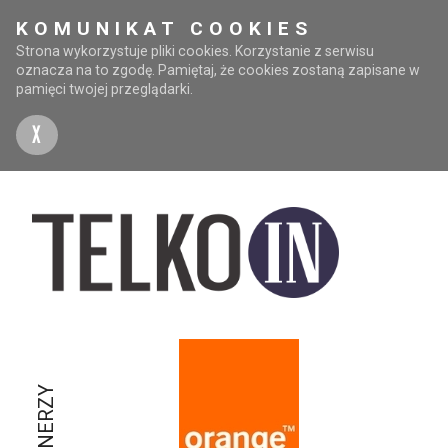
KOMUNIKAT COOKIES
Strona wykorzystuje pliki cookies. Korzystanie z serwisu
oznacza na to zgodę. Pamiętaj, że cookies zostaną zapisane w
pamięci twojej przeglądarki.
X
PARTNERZY