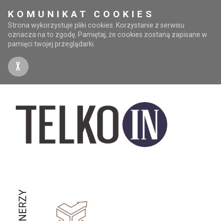
KOMUNIKAT COOKIES
Strona wykorzystuje pliki cookies. Korzystanie z serwisu
oznacza na to zgodę. Pamiętaj, że cookies zostaną zapisane w
pamięci twojej przeglądarki.
X
PARTNERZY