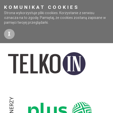
KOMUNIKAT COOKIES
Strona wykorzystuje pliki cookies. Korzystanie z serwisu
oznacza na to zgodę. Pamiętaj, że cookies zostaną zapisane w
pamięci twojej przeglądarki.
X
PARTNERZY