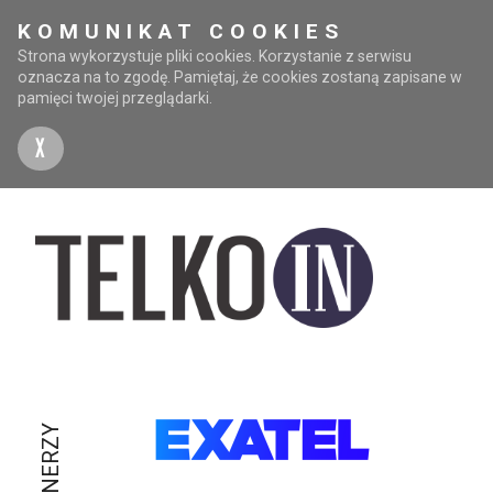
KOMUNIKAT COOKIES
Strona wykorzystuje pliki cookies. Korzystanie z serwisu
oznacza na to zgodę. Pamiętaj, że cookies zostaną zapisane w
pamięci twojej przeglądarki.
X
PARTNERZY