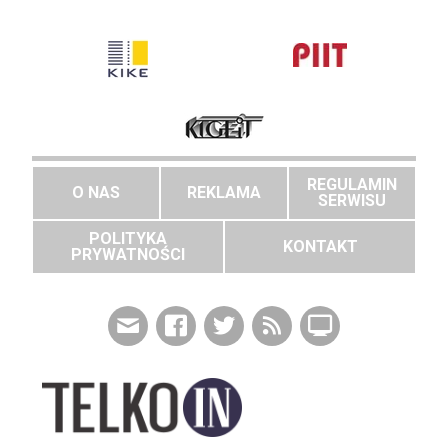
REGULAMIN
O NAS
REKLAMA
SERWISU
POLITYKA
KONTAKT
PRYWATNOŚCI