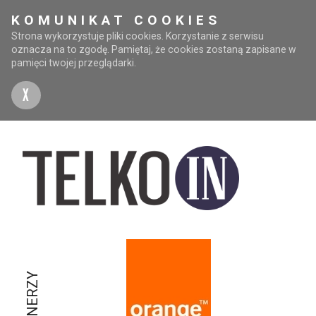
KOMUNIKAT COOKIES
Strona wykorzystuje pliki cookies. Korzystanie z serwisu
oznacza na to zgodę. Pamiętaj, że cookies zostaną zapisane w
pamięci twojej przeglądarki.
X
PARTNERZY