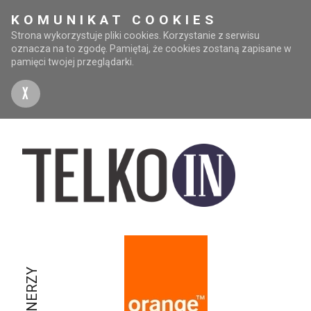
KOMUNIKAT COOKIES
Strona wykorzystuje pliki cookies. Korzystanie z serwisu
oznacza na to zgodę. Pamiętaj, że cookies zostaną zapisane w
pamięci twojej przeglądarki.
X
PARTNERZY