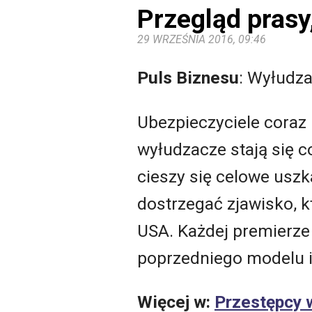
Przegląd prasy
29 WRZEŚNIA 2016, 09:46
Puls Biznesu
: Wyłudz
Ubezpieczyciele coraz
wyłudzacze stają się c
cieszy się celowe uszk
dostrzegać zjawisko, k
USA. Każdej premierze
poprzedniego modelu i
Więcej w:
Przestępcy 