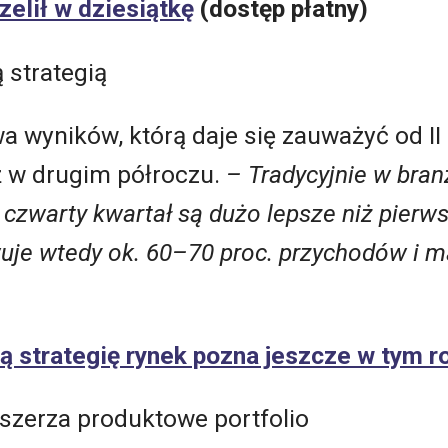
zelił w dziesiątkę
(dostęp płatny)
strategią
wa wyników, którą daje się zauważyć od II
 w drugim półroczu.
– Tradycyjnie w bran
e czwarty kwartał są dużo lepsze niż pier
uje wtedy ok. 60–70 proc. przychodów i m
 strategię rynek pozna jeszcze w tym r
szerza produktowe portfolio