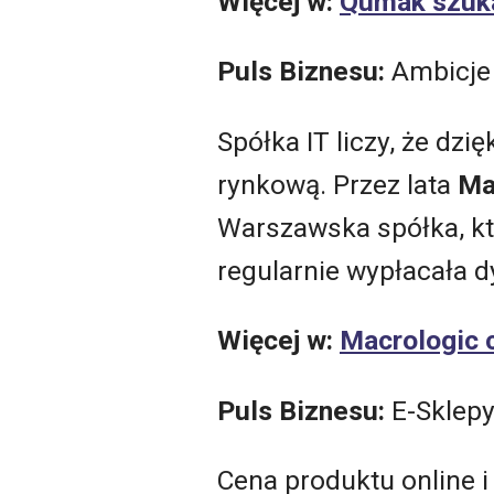
Więcej w:
Qumak szuka
Puls Biznesu:
Ambicje
Spółka IT liczy, że dz
rynkową. Przez lata
Ma
Warszawska spółka, któ
regularnie wypłacała 
Więcej w:
Macrologic 
Puls Biznesu:
E-Sklepy
Cena produktu online i