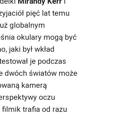
odelki
Mirandy Kerr
i
zyjaciół pięć lat temu
 już globalnym
eśnia okulary mogą być
, jaki był wkład
 testował je podczas
ie dwóch światów może
udowaną kamerą
erspektywy oczu
ilmik trafia od razu