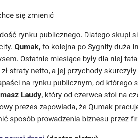
hce się zmienić
ość rynku publicznego. Dlatego skupi się
city.
Qumak,
to kolejna po Sygnity duża 
ysem. Ostatnie miesiące były dla niej fata
ł straty netto, a jej przychody skurczyły
zapaści na rynku publicznym, od którego s
masz Laudy
, który od czerwca stoi na cz
Nowy prezes zapowiada, że Qumak pracuje
nić sposób prowadzenia biznesu przez fi