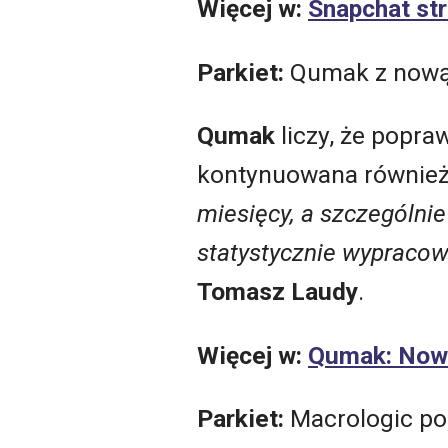
Więcej w:
Snapchat str
Parkiet:
Qumak z nową 
Qumak
liczy, że popra
kontynuowana również
miesięcy, a szczególni
statystycznie wypracow
Tomasz Laudy
.
Więcej w:
Qumak: Nową
Parkiet:
Macrologic po