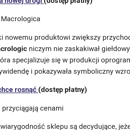
 nowej drogi
(dostęp płatny)
 Macrologica
ięki nowemu produktowi zwiększy przycho
crologic
niczym nie zaskakiwał giełdowy
ra specjalizuje się w produkcji oprogra
dywidendę i pokazywała symboliczny wzros
chce rosnąć
(dostęp płatny)
 przyciągają cenami
 wiarygodność sklepu są decydujące, jeż