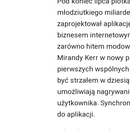
Pod koniec lipca plotk
młodziutkiego miliard
zaprojektował aplikac
biznesem internetowym
zarówno hitem modowym
Mirandy Kerr w nowy pr
pierwszych wspólnych
być strzałem w dziesi
umożliwiają nagrywan
użytkownika. Synchroni
do aplikacji.