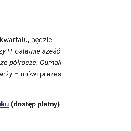
 kwartału, będzie
ży IT ostatnie sześć
wsze półrocze. Qumak
arży –
mówi prezes
oku
(dostęp płatny)