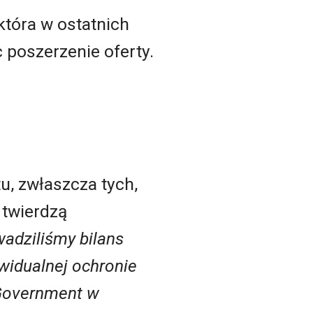
tóra w ostatnich
 poszerzenie oferty.
, zwłaszcza tych,
 twierdzą
wadziliśmy bilans
widualnej ochronie
 Government w