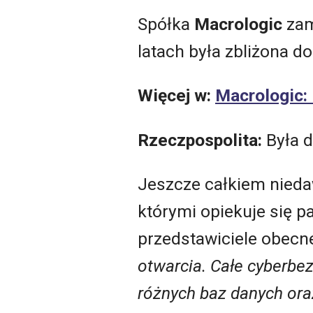
Spółka
Macrologic
zam
latach była zbliżona d
Więcej w:
Macrologic:
Rzeczpospolita:
Była d
Jeszcze całkiem nieda
którymi opiekuje się p
przedstawiciele obecn
otwarcia. Całe cyberbe
różnych baz danych or