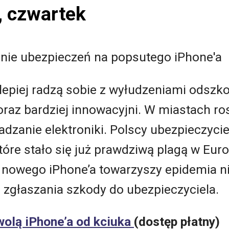
, czwartek
anie ubezpieczeń na popsutego iPhone'a
 lepiej radzą sobie z wyłudzeniami odszk
oraz bardziej innowacyjni. W miastach r
adzanie elektroniki. Polscy ubezpieczyci
tóre stało się już prawdziwą plagą w Euro
 nowego iPhone’a towarzyszy epidemia n
 zgłaszania szkody do ubezpieczyciela.
wolą iPhone’a od kciuka
(dostęp płatny)