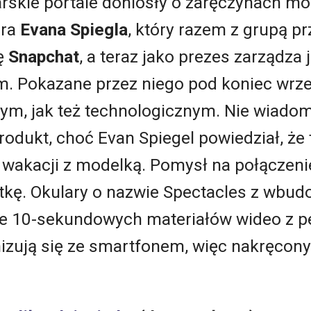
arskie portale doniosły o zaręczynach m
era
Evana Spiegla
, który razem z grupą pr
ję
Snapchat
, a teraz jako prezes zarządza
. Pokazane przez niego pod koniec wrz
, jak też technologicznym. Nie wiadomo
odukt, choć Evan Spiegel powiedział, że
 wakacji z modelką. Pomysł na połączen
ątkę. Okulary o nazwie Spectacles z wb
ie 10-sekundowych materiałów wideo z p
zują się ze smartfonem, więc nakręcony f