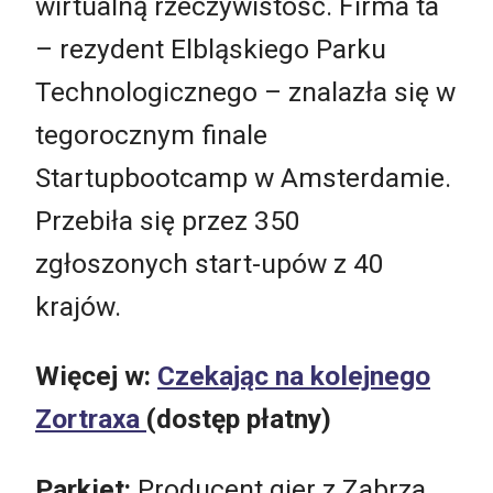
wirtualną rzeczywistość. Firma ta
– rezydent Elbląskiego Parku
Technologicznego – znalazła się w
tegorocznym finale
Startupbootcamp w Amsterdamie.
Przebiła się przez 350
zgłoszonych start-upów z 40
krajów.
Więcej w:
Czekając na kolejnego
Zortraxa
(dostęp płatny)
Parkiet:
Producent gier z Zabrza