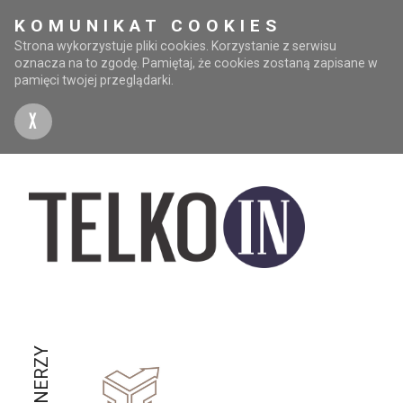
KOMUNIKAT COOKIES
Strona wykorzystuje pliki cookies. Korzystanie z serwisu
oznacza na to zgodę. Pamiętaj, że cookies zostaną zapisane w
pamięci twojej przeglądarki.
X
PARTNERZY